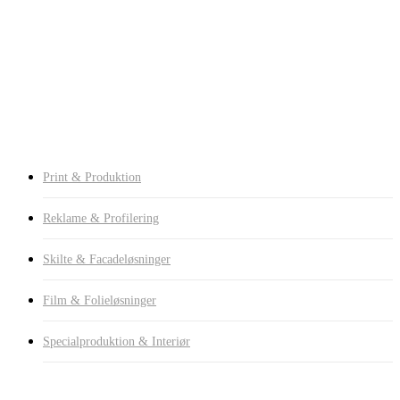
Specialproduktion & Interiør
Foam Cutting
3D Print
Water Transfer Printing
Blindscreens
Persienner
Pergola
Print & Produktion
Reklame & Profilering
Skilte & Facadeløsninger
Film & Folieløsninger
Specialproduktion & Interiør
Press enter to begin your search