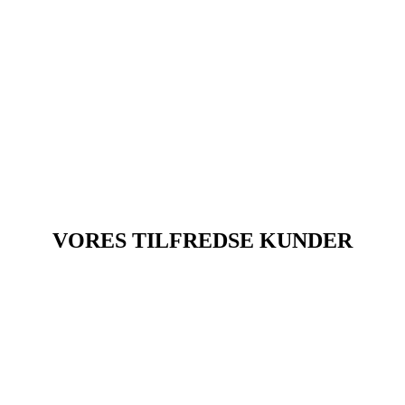
r, at logo, farver og visuel identitet bevares konsistent i fremtiden.
ælper med at bringe jeres brand helt i front.
VORES TILFREDSE KUNDER