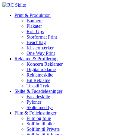
Skip
to
Menu
Print & Produktion
main
Bannere
content
Plakater
Roll Ups
Storformat Print
Beachflag
Klistermærker
One Way Print
Reklame & Profilering
Koncern Reklamer
Digital reklame
Reklameskilte
Bil Reklame
Tekstil Tryk
Skilte & Facadeløsninger
Facadeskilte
Pyloner
Skilte med lys
Film & Folieløsninger
Film og folie
Solfilm til biler
Solfilm til Private
Solfilm til Erhverv