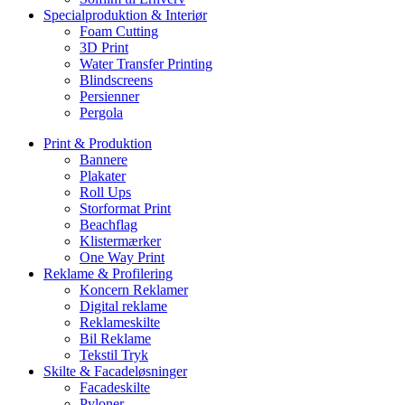
Specialproduktion & Interiør
Foam Cutting
3D Print
Water Transfer Printing
Blindscreens
Persienner
Pergola
Print & Produktion
Bannere
Plakater
Roll Ups
Storformat Print
Beachflag
Klistermærker
One Way Print
Reklame & Profilering
Koncern Reklamer
Digital reklame
Reklameskilte
Bil Reklame
Tekstil Tryk
Skilte & Facadeløsninger
Facadeskilte
Pyloner