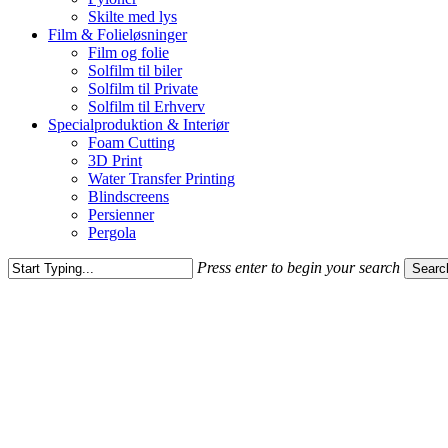
Skilte med lys
Film & Folieløsninger
Film og folie
Solfilm til biler
Solfilm til Private
Solfilm til Erhverv
Specialproduktion & Interiør
Foam Cutting
3D Print
Water Transfer Printing
Blindscreens
Persienner
Pergola
Press enter to begin your search
Searc
Close
Search