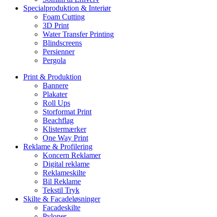
Specialproduktion & Interiør
Foam Cutting
3D Print
Water Transfer Printing
Blindscreens
Persienner
Pergola
Print & Produktion
Bannere
Plakater
Roll Ups
Storformat Print
Beachflag
Klistermærker
One Way Print
Reklame & Profilering
Koncern Reklamer
Digital reklame
Reklameskilte
Bil Reklame
Tekstil Tryk
Skilte & Facadeløsninger
Facadeskilte
Pyloner