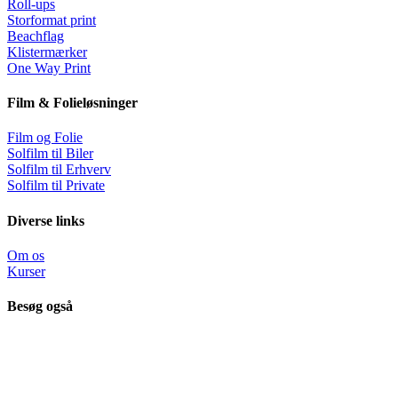
Roll-ups
Storformat print
Beachflag
Klistermærker
One Way Print
Film & Folieløsninger
Film og Folie
Solfilm til Biler
Solfilm til Erhverv
Solfilm til Private
Diverse links
Om os
Kurser
Besøg også