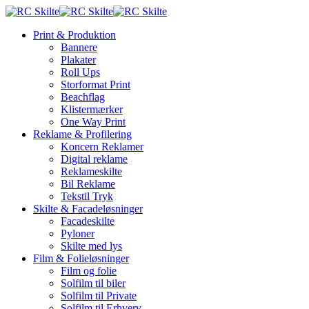
Skip
to
Menu
Print & Produktion
main
Bannere
content
Plakater
Roll Ups
Storformat Print
Beachflag
Klistermærker
One Way Print
Reklame & Profilering
Koncern Reklamer
Digital reklame
Reklameskilte
Bil Reklame
Tekstil Tryk
Skilte & Facadeløsninger
Facadeskilte
Pyloner
Skilte med lys
Film & Folieløsninger
Film og folie
Solfilm til biler
Solfilm til Private
Solfilm til Erhverv